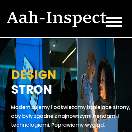
DESIGN
STRON
Modernizujemy i odświeżamy istniejące strony,
aby były zgodne z najnowszymi trendami i
technologiami. Poprawiamy wygląd,